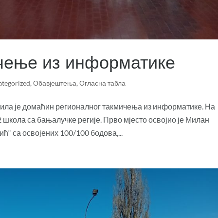
чење из информатике
ategorized
,
Обавјештења
,
Огласна табла
а била је домаћин регионалног такмичења из информатике. На
2 школа са бањалучке регије. Прво мјесто освојио је Милан
“ са освојених 100/100 бодова,...