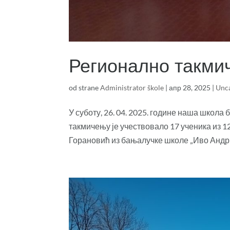
Регионално такми
od strane
Administrator škole
|
апр 28, 2025
|
Unc
У суботу, 26. 04. 2025. године наша школ
такмичењу је учествовало 17 ученика из 1
Горановић из бањалучке школе „Иво Андрић