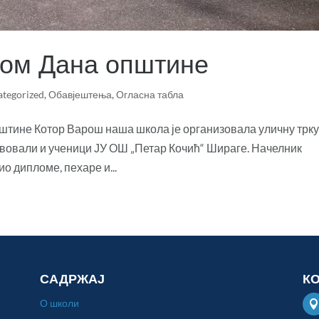
дом Дана општине
ategorized
,
Обавјештења
,
Огласна табла
пштине Котор Варош наша школа је организовала уличну трку
твовали и ученици ЈУ ОШ „Петар Кочић“ Шираге. Начелник
о дипломе, пехаре и...
САДРЖАЈ
К
О школи