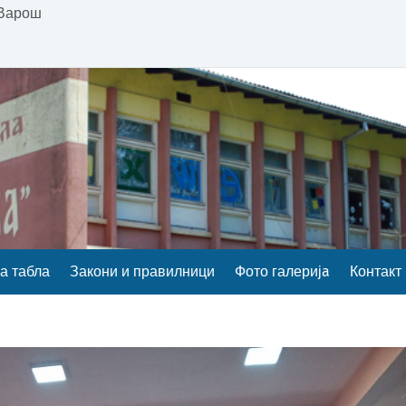
 Варош
а табла
Закони и правилници
Фото галеријa
Контакт