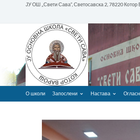
ЈУ ОШ „Свети Сава“, Светосавска 2, 78220 Котор
О школи
Запослени
Настава
Огласн