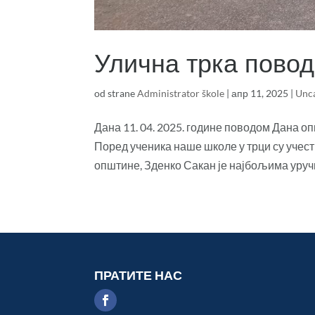
Улична трка пово
od strane
Administrator škole
|
апр 11, 2025
|
Unc
Дана 11. 04. 2025. године поводом Дана о
Поред ученика наше школе у трци су учес
општине, Зденко Сакан је најбољима уручи
ПРАТИТЕ НАС