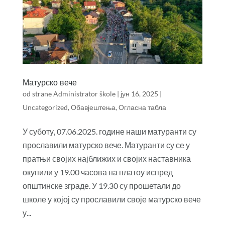
Матурско вече
od strane
Administrator škole
|
јун 16, 2025
|
Uncategorized
,
Обавјештења
,
Огласна табла
У суботу, 07.06.2025. године наши матуранти су
прославили матурско вече. Матуранти су се у
пратњи својих најближих и својих наставника
окупили у 19.00 часова на платоу испред
општинске зграде. У 19.30 су прошетали до
школе у којој су прославили своје матурско вече
у...