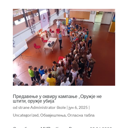
Предавење у оквиру кампање „Оружје не
штити, оружје убија“
od strane
Administrator škole
|
јун 6, 2025
|
Uncategorized
,
Обавјештења
,
Огласна табла