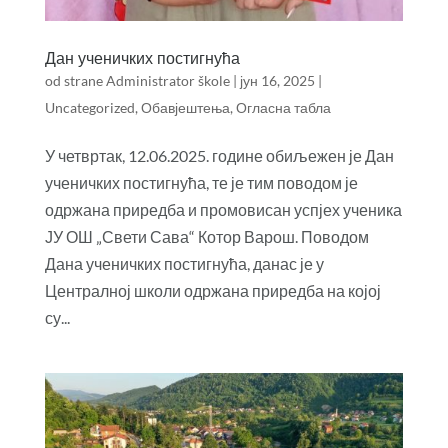
Дан ученичких постигнућа
od strane
Administrator škole
|
јун 16, 2025
|
Uncategorized
,
Обавјештења
,
Огласна табла
У четвртак, 12.06.2025. године обиљежен је Дан
ученичких постигнућа, те је тим поводом је
одржана приредба и промовисан успјех ученика
ЈУ ОШ „Свети Сава“ Котор Варош. Поводом
Дана ученичких постигнућа, данас је у
Централној школи одржана приредба на којој
су...