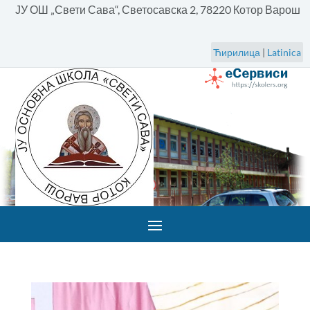
ЈУ ОШ „Свети Сава“, Светосавска 2, 78220 Котор Варош
Ћирилица
|
Latinica