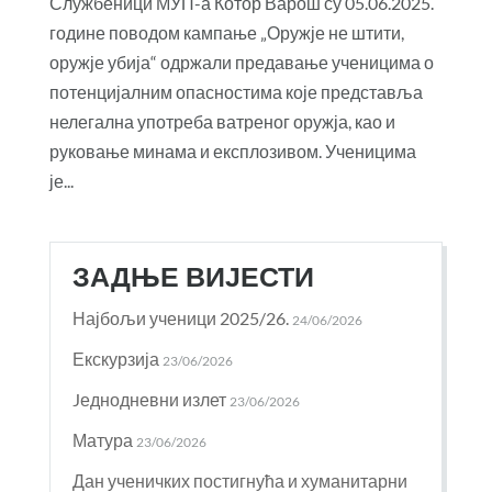
Службеници МУП-а Котор Варош су 05.06.2025.
године поводом кампање „Оружје не штити,
оружје убија“ одржали предавање ученицима о
потенцијалним опасностима које представља
нелегална употреба ватреног оружја, као и
руковање минама и експлозивом. Ученицима
је...
ЗАДЊЕ ВИЈЕСТИ
Најбољи ученици 2025/26.
24/06/2026
Екскурзија
23/06/2026
Jеднодневни излет
23/06/2026
Матура
23/06/2026
Дан ученичких постигнућа и хуманитарни