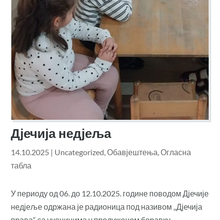
Дјечија недјеља
14.10.2025
|
Uncategorized
,
Обавјештења
,
Огласна
табла
У периоду од 06. до 12.10.2025. године поводом Дјечије
недјеље одржана је радионица под називом „Дјечија
права“ са ученицима у продуженом боравку.