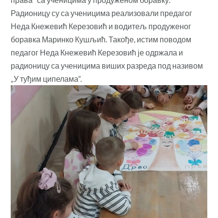
Радионицу су са ученицима реализовали предагог
Неда Кнежевић Керезовић и водитељ продуженог
боравка Маринко Кушљић. Такође, истим поводом
педагог Неда Кнежевић Керезовић је одржала и
радионицу са ученицима виших разреда под називом
„У туђим ципелама“.