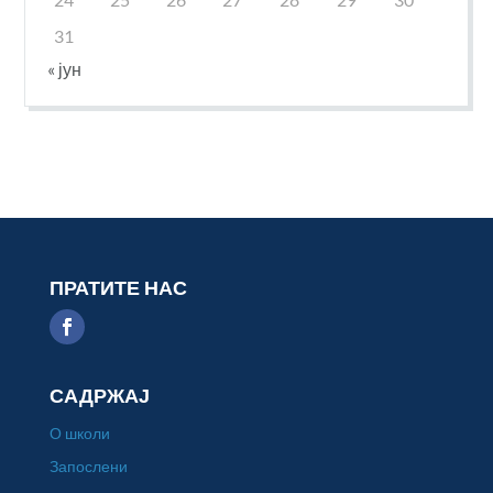
31
« јун
ПРАТИТЕ НАС
САДРЖАЈ
О школи
Запослени