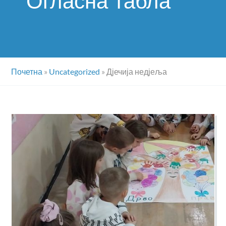
Огласна табла
Почетна
»
Uncategorized
»
Дјечија недјеља