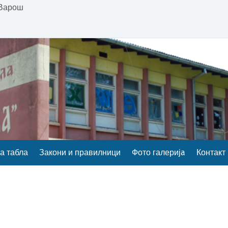
 Варош
а табла
Закони и правилници
Фото галеријa
Контакт