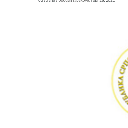
od strane
slobodan tabaković
|
окт 26, 2021