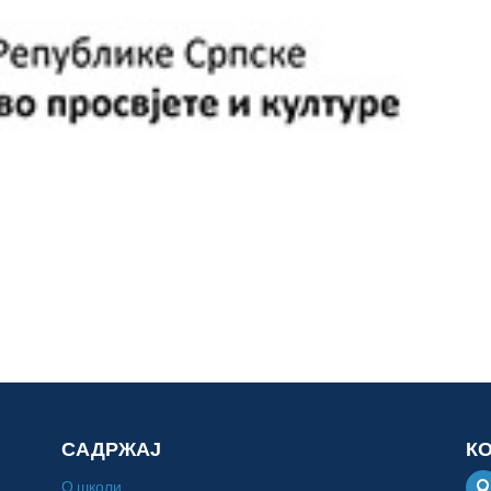
САДРЖАЈ
К
О школи