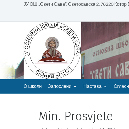
ЈУ ОШ „Свети Сава“, Светосавска 2, 78220 Котор
О школи
Запослени
Настава
Огласн
Min. Prosvjete