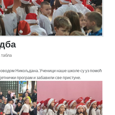
дба
 табла
поводом Никољдана. Ученици наше школе су уз помоћ
јетнички програм и забавили све пристуне.