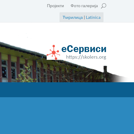
Пројекти
Фото галеријa
Ћирилица
|
Latinica