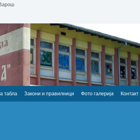
 Варош
а табла
Закони и правилници
Фото галеријa
Контакт