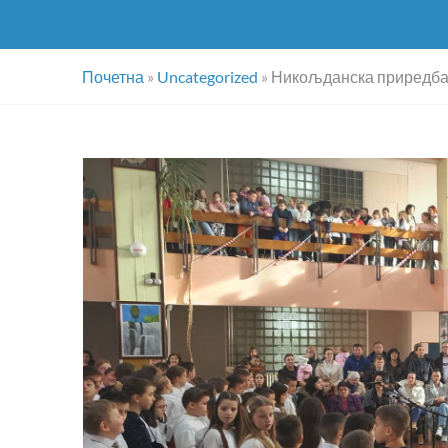
Почетна
»
Uncategorized
»
Никољданска приредб