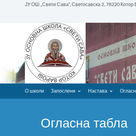
ЈУ ОШ „Свети Сава“, Светосавска 2, 78220 Котор
О школи
Запослени
Настава
Огласн
Огласна табла