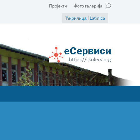
Пројекти
Фото галеријa
Ћирилица
|
Latinica