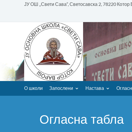
ЈУ ОШ „Свети Сава“, Светосавска 2, 78220 Котор
О школи
Запослени
Настава
Огласн
Огласна табла