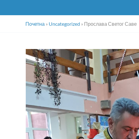
Почетна
»
Uncategorized
»
Прослава Светог Саве