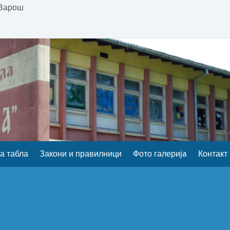
 Варош
а табла
Закони и правилници
Фото галеријa
Контакт