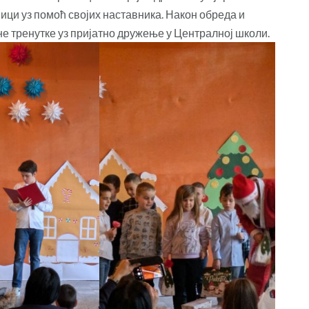
ици уз помоћ својих наставника. Након обреда и
не тренутке уз пријатно дружење у Централној школи.