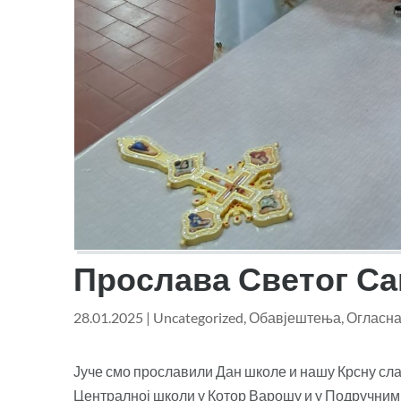
Прослава Светог Са
28.01.2025
|
Uncategorized
,
Обавјештења
,
Огласна
Јуче смо прославили Дан школе и нашу Крсну слав
Централној школи у Котор Варошу и у Подручним