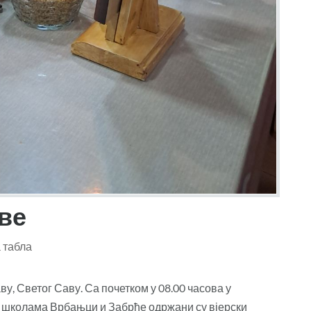
ве
 табла
у, Светог Саву. Са почетком у 08.00 часова у
 школама Врбањци и Забрђе одржани су вјерски