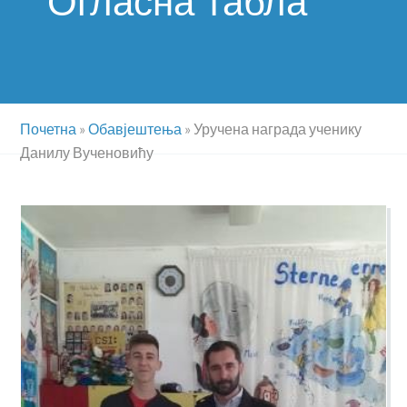
Огласна табла
Почетна
»
Обавјештења
»
Уручена награда ученику
Данилу Вученовићу