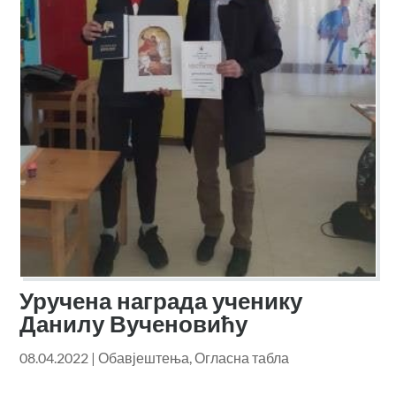
Уручена награда ученику
Данилу Вученовићу
08.04.2022
|
Обавјештења
,
Огласна табла